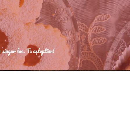
n singur loc. Te așteptăm!