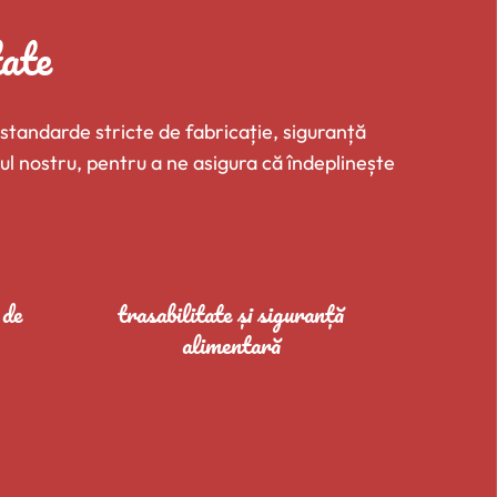
tate
standarde stricte de fabricație, siguranță
liul nostru, pentru a ne asigura că îndeplinește
 de
trasabilitate și siguranță
alimentară