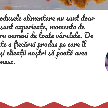
odusele alimentare nu sunt doar
 sunt experiențe, momente de
tru oameni de toate vârstele. De
te a fiecărui produs pe care îl
și clienții noștri să poată avea
imesc.