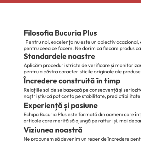
Filosofia Bucuria Plus
Pentru noi, excelența nu este un obiectiv ocazional, 
pentru ceea ce facem. Ne dorim ca fiecare produs car
Standardele noastre
Aplicăm proceduri stricte de verificare și monitorizar
pentru a păstra caracteristicile originale ale produse
Încredere construită în timp
Relațiile solide se bazează pe consecvență și serioz
noștri știu că pot conta pe stabilitate, predictibilitat
Experiență și pasiune
Echipa Bucuria Plus este formată din oameni care înț
articole care merită să ajungă pe rafturi și, mai dep
Viziunea noastră
Ne propunem să devenim un reper de încredere pentru c