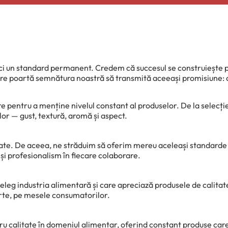
ci un standard permanent. Credem că succesul se construiește pri
e poartă semnătura noastră să transmită aceeași promisiune: ca
e pentru a menține nivelul constant al produselor. De la selecție
lor — gust, textură, aromă și aspect.
itate. De aceea, ne străduim să oferim mereu aceleași standarde 
e și profesionalism în fiecare colaborare.
eleg industria alimentară și care apreciază produsele de calit
arte, pe mesele consumatorilor.
alitate în domeniul alimentar, oferind constant produse care ins