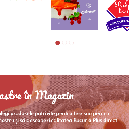
astre în Magazin
 alegi produsele potrivite pentru tine sau pentru
nostru și să descoperi calitatea Bucuria Plus direct