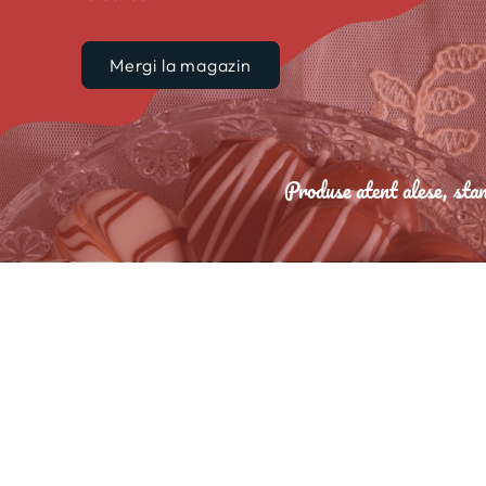
Mergi la magazin
Produse atent alese, stan
Formular de contact
Nume
Prenume
Telefon
Email