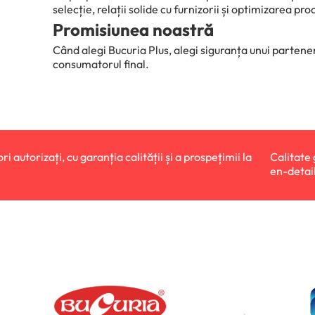
selecție, relații solide cu furnizorii și optimizarea 
Promisiunea noastră
Când alegi Bucuria Plus, alegi siguranța unui partener
consumatorul final.
 garanția calității și a prospețimii la
Calitate garantată și pr
en-detail