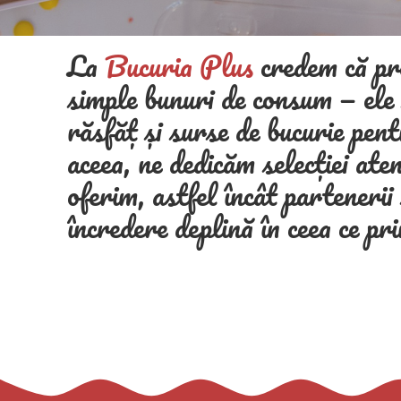
La
Bucuria Plus
credem că pr
simple bunuri de consum — ele
răsfăț și surse de bucurie pen
aceea, ne dedicăm selecției aten
oferim, astfel încât partenerii 
încredere deplină în ceea ce pr