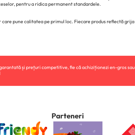
proceselor, pentru a ridica permanent standardele.
 care pune calitatea pe primul loc. Fiecare produs reflectă grija 
ețuri competitive, fie că achiziționezi en-gros sau
Produse 
fiecar
Parteneri