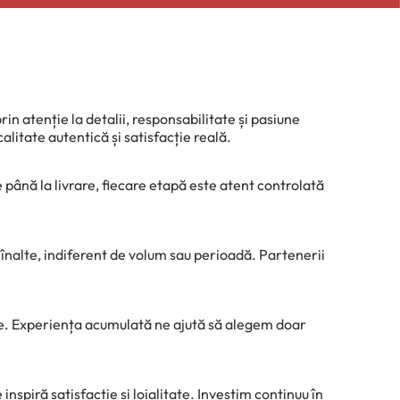
n atenție la detalii, responsabilitate și pasiune
litate autentică și satisfacție reală.
 până la livrare, fiecare etapă este atent controlată
înalte, indiferent de volum sau perioadă. Partenerii
ate. Experiența acumulată ne ajută să alegem doar
piră satisfacție și loialitate. Investim continuu în